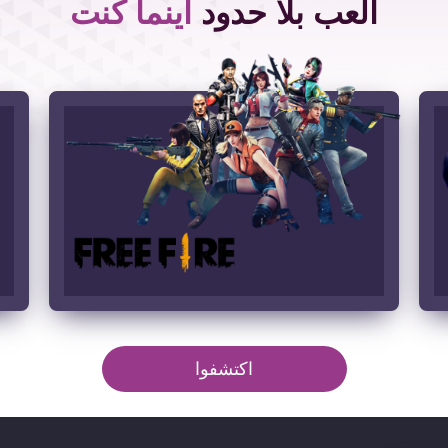
العب بلا حدود
أينما كنت
اكتشفوا