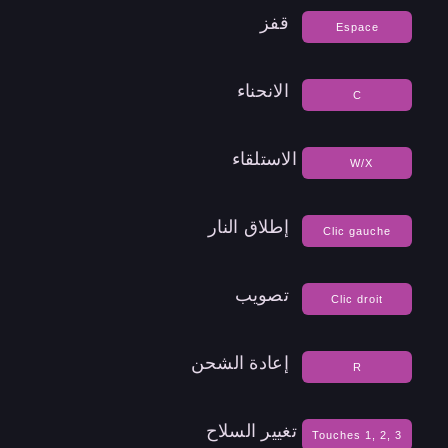
قفز
Espace
الانحناء
C
الاستلقاء
W/X
إطلاق النار
Clic gauche
تصويب
Clic droit
إعادة الشحن
R
تغيير السلاح
Touches 1, 2, 3