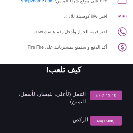
Fire على موقع شراء الماس:
shop2game.com
.
اختر inwi كوسيلة للأداء.
اختر قيمة الجواز وأدخل رقم هاتفك inwi.
أكد الدفع واستمتع بمشترياتك على Fire Fire.
كيف تلعب!
التنقل (لأعلى، لليسار، لأسفل،
Z / Q / S / D
لليمين)
الركض
Maj (Shift)